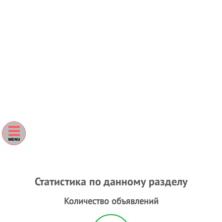
Статистика по данному разделу
Количество объявлений