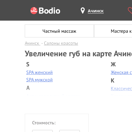
Ачинск
Частный массаж
Мастера 
Ачинск
Салоны красоты
Увеличение губ на карте Ачин
S
Ж
SPA женский
Женская 
SPA мужской
К
А
Классиче
Антицеллюлитный массаж
Классиче
Аппаратная диагностика
Контурная
Аппаратная коррекция фигуры
Коррекци
Аппаратная косметология
Коррекци
Стоимость:
Аппаратный маникюр
Косметол