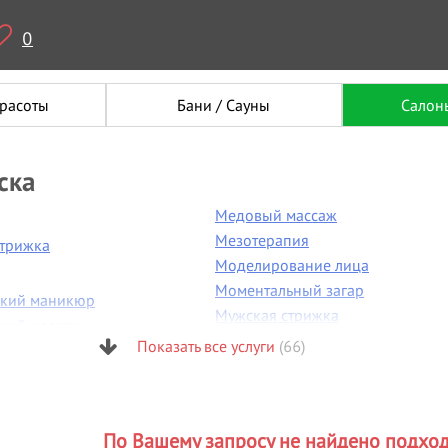
0
красоты
Бани / Сауны
Салон
ска
Медовый массаж
Мезотерапия
стрижка
Моделирование лица
Моментальный загар
ский маникюр
Мужская стрижка
ский массаж
Мужской маникюр
Показать все услуги
(66)
 пластика
Н
я бровей
Наращивание волос
я фигуры
Наращивание ногтей
огия
По Вашему запросу не найдено подхо
Наращивание ресниц