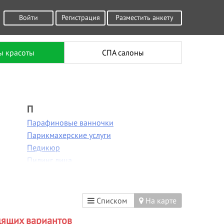
Войти
Регистрация
Разместить анкету
ы красоты
СПА салоны
П
Парафиновые ванночки
Парикмахерские услуги
Педикюр
Пилинг лица
Пирсинг
Плетение кос
Р
Списком
На карте
Расслабляющий массаж
дящих вариантов