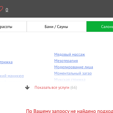
0
красоты
Бани / Сауны
Салон
Медовый массаж
Мезотерапия
стрижка
Моделирование лица
Моментальный загар
ский маникюр
Мужская стрижка
ский массаж
Мужской маникюр
Показать все услуги
(66)
 пластика
Н
я бровей
Наращивание волос
я фигуры
Наращивание ногтей
огия
По Вашему запросу не найдено подхо
Наращивание ресниц