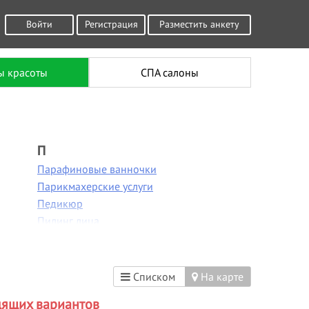
Войти
Регистрация
Разместить анкету
ы красоты
СПА салоны
П
Парафиновые ванночки
Парикмахерские услуги
Педикюр
Пилинг лица
Пирсинг
Плетение кос
Р
Списком
На карте
Расслабляющий массаж
дящих вариантов