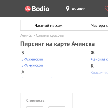
Ачинск
Частный массаж
Мастера 
Ачинск
Салоны красоты
Пирсинг на карте Ачинска
S
Ж
SPA женский
Женская 
SPA мужской
К
А
Классиче
Антицеллюлитный массаж
Классиче
Аппаратная диагностика
Контурная
Аппаратная коррекция фигуры
Коррекци
Аппаратная косметология
Коррекци
Стоимость:
Аппаратный маникюр
Косметол