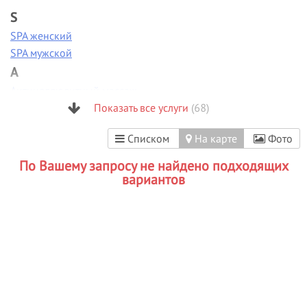
S
SPA женский
SPA мужской
А
Антицеллюлитный массаж
Аппаратная диагностика
Показать все услуги
(68)
Аппаратная коррекция фигуры
Списком
На карте
Фото
Аппаратная косметология
Аппаратный маникюр
По Вашему запросу не найдено подходящих
Б
вариантов
Биоламинирование
В
Вакуумно-роликовый массаж
Вечерние прически
Визаж/макияж
Г
Гиалуроновая кислота