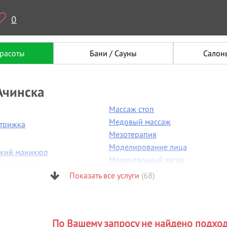
0
красоты
Бани / Сауны
Салон
Ачинска
Массаж стоп
Медовый массаж
стрижка
Мезотерапия
Моделирование лица
ский маникюр
Моментальный загар
ский массаж
Мужская стрижка
Показать все услуги
(68)
 пластика
Мужской маникюр
я бровей
Н
я фигуры
Наращивание волос
огия
По Вашему запросу не найдено подхо
Наращивание ногтей