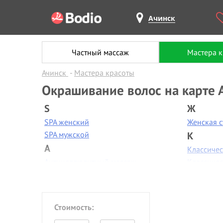
Ачинск
Частный массаж
Мастера 
Ачинск
Мастера красоты
Окрашивание волос на карте 
S
Ж
SPA женский
Женская 
SPA мужской
К
А
Классиче
Антицеллюлитный массаж
Классиче
Аппаратная диагностика
Контурная
Аппаратная коррекция фигуры
Коррекци
Аппаратная косметология
Коррекци
Стоимость:
Аппаратный маникюр
Косметол