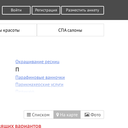
Войти
Регистрация
Разместить анкету
ы красоты
СПА салоны
Окрашивание ресниц
П
Парафиновые ванночки
Парикмахерские услуги
Педикюр
Пилинг лица
Пирсинг
Плетение кос
Списком
На карте
Фото
Р
дящих вариантов