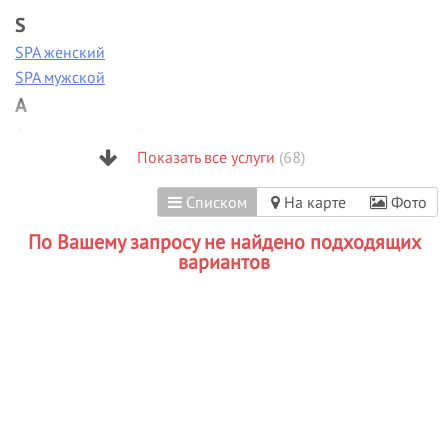
S
SPA женский
SPA мужской
А
Антицеллюлитный массаж
Аппаратная диагностика
Показать все услуги
(68)
Аппаратная коррекция фигуры
Списком
На карте
Фото
Аппаратная косметология
Аппаратный маникюр
По Вашему запросу не найдено подходящих
Б
вариантов
Биоламинирование
В
Вакуумно-роликовый массаж
Вечерние прически
Визаж/макияж
Г
Гиалуроновая кислота