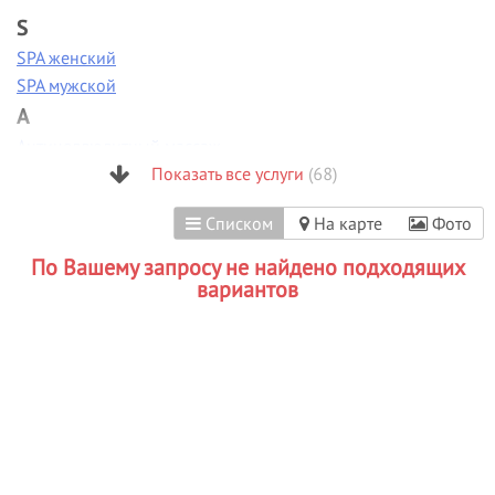
S
SPA женский
SPA мужской
А
Антицеллюлитный массаж
Аппаратная диагностика
Показать все услуги
(68)
Аппаратная коррекция фигуры
Списком
На карте
Фото
Аппаратная косметология
Аппаратный маникюр
По Вашему запросу не найдено подходящих
Б
вариантов
Биоламинирование
В
Вакуумно-роликовый массаж
Вечерние прически
Визаж/макияж
Г
Гиалуроновая кислота