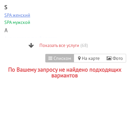
S
SPA женский
SPA мужской
А
Антицеллюлитный массаж
Аппаратная диагностика
Показать все услуги
(68)
Аппаратная коррекция фигуры
Списком
На карте
Фото
Аппаратная косметология
Аппаратный маникюр
По Вашему запросу не найдено подходящих
Б
вариантов
Биоламинирование
В
Вакуумно-роликовый массаж
Вечерние прически
Визаж/макияж
Г
Гиалуроновая кислота