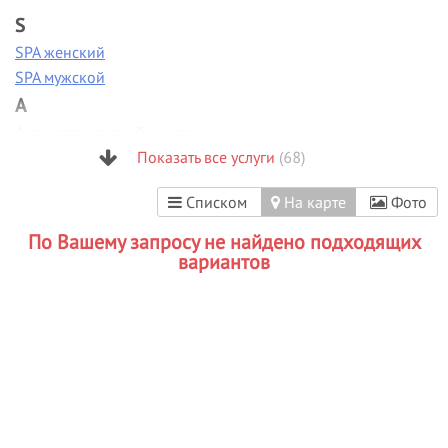
S
SPA женский
SPA мужской
А
Антицеллюлитный массаж
Аппаратная диагностика
Показать все услуги
(68)
Аппаратная коррекция фигуры
Списком
На карте
Фото
Аппаратная косметология
Аппаратный маникюр
По Вашему запросу не найдено подходящих
Б
вариантов
Биоламинирование
В
Вакуумно-роликовый массаж
Вечерние прически
Визаж/макияж
Г
Гиалуроновая кислота